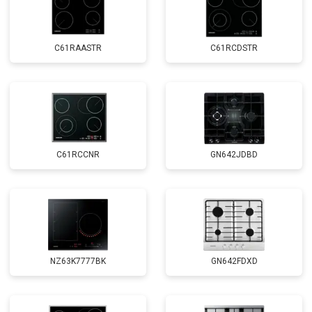
C61RAASTR
C61RCDSTR
C61RCCNR
GN642JDBD
NZ63K7777BK
GN642FDXD