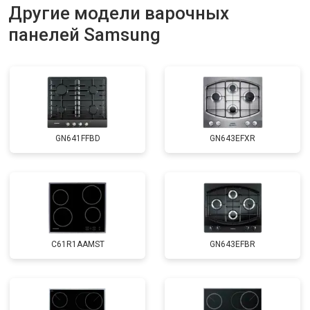
Другие модели варочных
панелей Samsung
GN641FFBD
GN643EFXR
C61R1AAMST
GN643EFBR