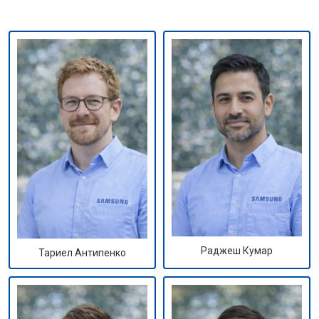
Раджеш Кумар
Тариел Антипенко