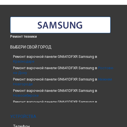
Ремонт техники
ВЫБЕРИ СВОЙ ГОРОД
Ремонт варочной панели GN641DFXR Samsung в
Краснодаре
Ремонт варочной панели GN641DFXR Samsung в
Ростове-
на-Дону
Ремонт варочной панели GN641DFXR Samsung в
Нижнем
Новгороде
Ремонт варочной панели GN641DFXR Samsung в
Новосибирске
Ремонт варочной панели GN641DFXR Samsung в
Челябинске
Ремонт варочной панели GN641DFXR Samsung в
УСТРОЙСТВА
Екатеринбурге
Ремонт варочной панели GN641DFXR Samsung в
Казани
Телефон