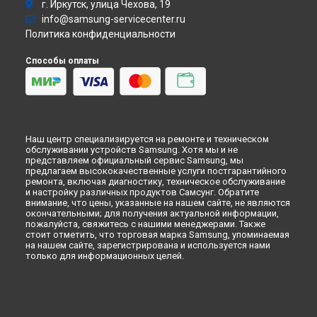
Ремонт варочной панели GN641DFXR Samsung в
г. Иркутск, улица Чехова, 19
Варочная панель
Ульяновске
info@samsung-servicecenter.ru
Посудомоечная машина
Ремонт варочной панели GN641DFXR Samsung в
Кирове
Политика конфиденциальности
Морозильная камера
Ремонт варочной панели GN641DFXR Samsung в
Москве
Микроволновая печь
Способы оплаты
Ремонт варочной панели GN641DFXR Samsung в
Санкт-
Кондиционер
Петербурге
Духовой шкаф
Вытяжка
VR очки
Наш центр специализируется на ремонте и техническом
обслуживании устройств Samsung. Хотя мы и не
представляем официальный сервис Samsung, мы
предлагаем высококачественные услуги постгарантийного
ремонта, включая диагностику, техническое обслуживание
и настройку различных продуктов Самсунг. Обратите
внимание, что цены, указанные на нашем сайте, не являются
окончательными; для получения актуальной информации,
пожалуйста, свяжитесь с нашими менеджерами. Также
стоит отметить, что торговая марка Samsung, упоминаемая
на нашем сайте, зарегистрирована и используется нами
только для информационных целей.