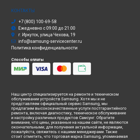
Ремонт планшета Galaxy Tab S7 FE Samsung в
Ульяновске
Сушильная машина
Ремонт планшета Galaxy Tab S7 FE Samsung в
Кирове
Моноблок
КОНТАКТЫ
Ремонт планшета Galaxy Tab S7 FE Samsung в
Москве
Стиральная машина
+7 (800) 100-69-58
Ремонт планшета Galaxy Tab S7 FE Samsung в
Атс
Санкт-
Ежедневно с 09:00 до 21:00
Петербурге
Смарт-часы
г. Иркутск, улица Чехова, 19
Варочная панель
info@samsung-servicecenter.ru
Посудомоечная машина
Политика конфиденциальности
Морозильная камера
Микроволновая печь
Способы оплаты
Кондиционер
Духовой шкаф
Вытяжка
VR очки
Наш центр специализируется на ремонте и техническом
обслуживании устройств Samsung. Хотя мы и не
представляем официальный сервис Samsung, мы
предлагаем высококачественные услуги постгарантийного
ремонта, включая диагностику, техническое обслуживание
и настройку различных продуктов Самсунг. Обратите
внимание, что цены, указанные на нашем сайте, не являются
окончательными; для получения актуальной информации,
пожалуйста, свяжитесь с нашими менеджерами. Также
стоит отметить, что торговая марка Samsung, упоминаемая